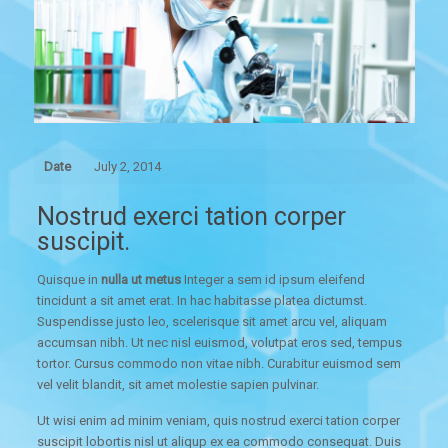
Date
July 2, 2014
Nostrud exerci tation corper
suscipit.
Quisque in
nulla ut metus
Integer a sem id ipsum eleifend
tincidunt a sit amet erat. In hac habitasse platea dictumst.
Suspendisse justo leo, scelerisque sit amet arcu vel, aliquam
accumsan nibh. Ut nec nisl euismod, volutpat eros sed, tempus
tortor. Cursus commodo non vitae nibh. Curabitur euismod sem
vel velit blandit, sit amet molestie sapien pulvinar.
Ut wisi enim ad minim veniam, quis nostrud exerci tation corper
suscipit lobortis nisl ut aliqup ex ea commodo consequat. Duis