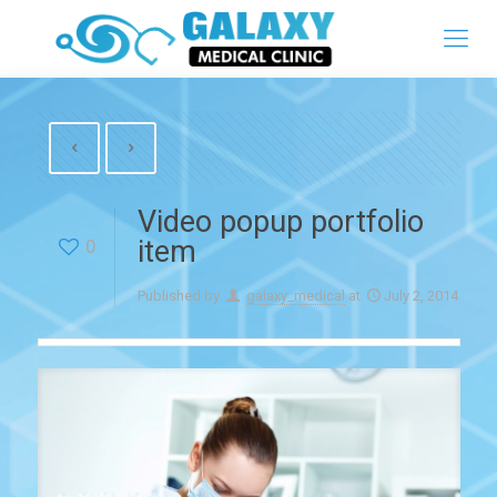
Video popup portfolio
item
0
Published by
galaxy_medical
at
July 2, 2014